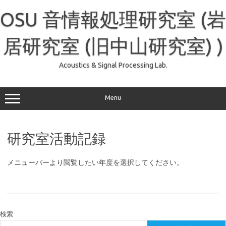
コ
ン
OSU 音情報処理研究室 (岩
テ
ン
ツ
へ
居研究室 (旧中山研究室) )
ス
キ
ッ
Acoustics & Signal Processing Lab.
プ
Menu
研究室活動記録
メニューバーより閲覧したい年度を選択してください。
検索